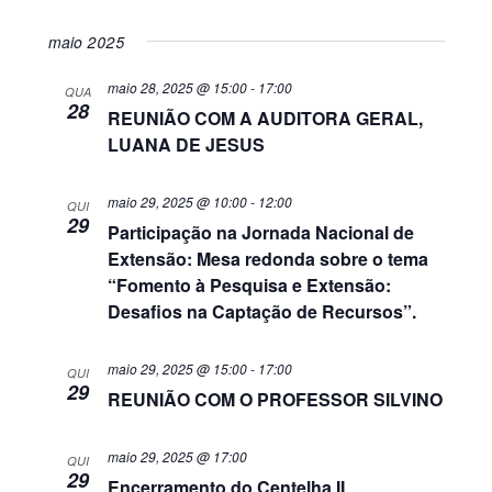
do
eventos
e
Selecione
visual
a
maio 2025
navega
data.
Evento
maio 28, 2025 @ 15:00
-
17:00
QUA
28
de
REUNIÃO COM A AUDITORA GERAL,
LUANA DE JESUS
visuais
maio 29, 2025 @ 10:00
-
12:00
de
QUI
29
Participação na Jornada Nacional de
Eventos
Extensão: Mesa redonda sobre o tema
“Fomento à Pesquisa e Extensão:
Desafios na Captação de Recursos”.
maio 29, 2025 @ 15:00
-
17:00
QUI
29
REUNIÃO COM O PROFESSOR SILVINO
maio 29, 2025 @ 17:00
QUI
29
Encerramento do Centelha II