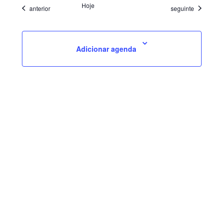
Hoje
Eventos
Eventos
anterior
seguinte
Adicionar agenda
AGENDAMENTO ONLINE
PERIÓDICOS
LATTES