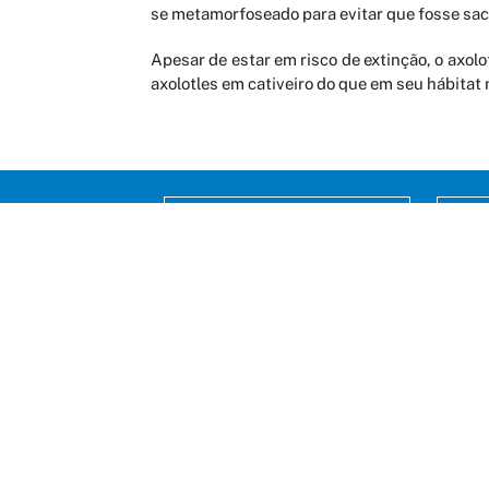
se metamorfoseado para evitar que fosse sacr
Apesar de estar em risco de extinção, o axol
axolotles em cativeiro do que em seu hábitat 
AGENDAMENTO ONLINE
Rua P
Jardi
CEP:
Fone: