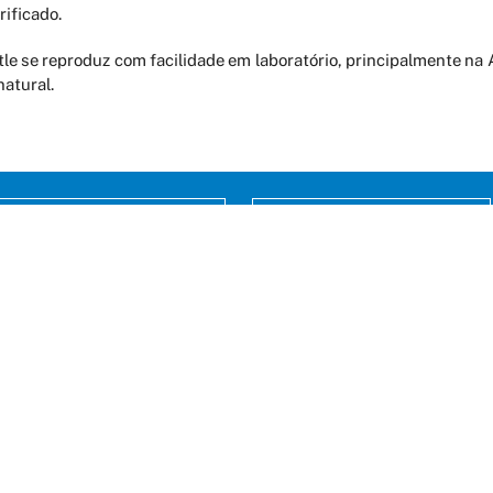
ificado.
otle se reproduz com facilidade em laboratório, principalmente n
natural.
PERIÓDICOS
LATTES
erdizes, n° 05, Qd 37
m Renascença – São Luís / MA
 65075-340
 2109-1400