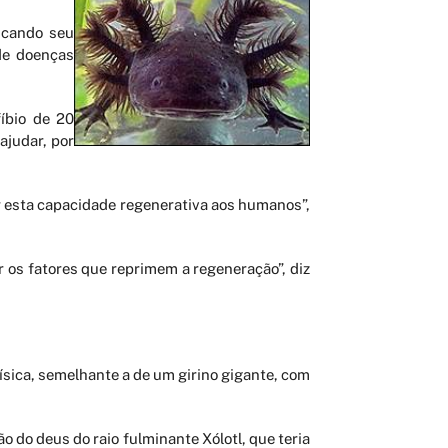
icando seu
de doenças
íbio de 20
ajudar, por
r esta capacidade regenerativa aos humanos”,
 os fatores que reprimem a regeneração”, diz
ísica, semelhante a de um girino gigante, com
 do deus do raio fulminante Xólotl, que teria