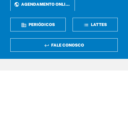
AGENDAMENTO ONLINE
PERIÓDICOS
LATTES
FALE CONOSCO
Rua Perdizes, n° 05, Qd 37
Jardim Renascença – São Luís / MA