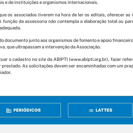
 e de instituições e organismos internacionais.
 que os associados tiverem na hora de ler os editais, oferecer a
A função da assessoria não contempla a elaboração total ou par
 adequada.
o documento junto aos organismos de fomento e apoio financeiro, 
iva, que ultrapassam a intervenção da Associação.
etuar o cadastro no site da ABIPTI (www.abipti.org.br), fazer refe
 ser prestado. As solicitações devem ser encaminhadas com um prazo
iador.
PERIÓDICOS
LATTES