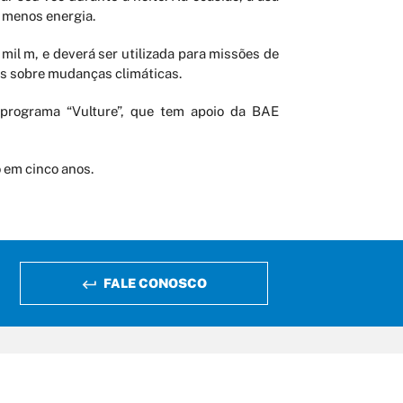
 menos energia.
 mil m, e deverá ser utilizada para missões de
s sobre mudanças climáticas.
programa “Vulture”, que tem apoio da BAE
 em cinco anos.
FALE CONOSCO
https://www.facebook.com/fapema/
https://twitter.com/fapema_maran
https://www.instagram.com/
https://www.youtu