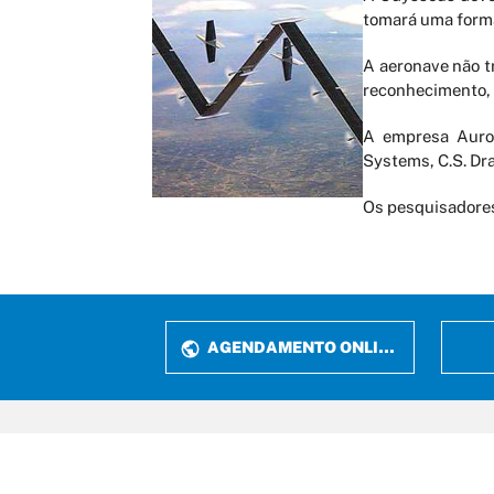
tomará uma forma
A aeronave não tr
reconhecimento, 
A empresa Auror
Systems, C.S. Dr
Os pesquisadores
AGENDAMENTO ONLINE
Rua P