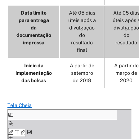
Data limite
Até 05 dias
Até 05 dia
para entrega
úteis após a
úteis após 
da
divulgação
divulgação
documentação
do
do
impressa
resultado
resultado
final
Início da
A partir de
A partir de
implementação
setembro
março de
das bolsas
de 2019
2020
Tela Cheia
Skip
to
PDF
content