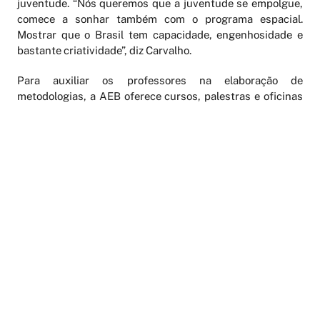
juventude. “Nós queremos que a juventude se empolgue,
comece a sonhar também com o programa espacial.
Mostrar que o Brasil tem capacidade, engenhosidade e
bastante criatividade”, diz Carvalho.
Para auxiliar os professores na elaboração de
metodologias, a AEB oferece cursos, palestras e oficinas
sobre os temas do programa. Conforme Carvalho, por meio
da integração entre a comunidade escolar e as ações
brasileiras no campo espacial, a AEB pretende fortalecer
uma cultura do saber que possibilite ao País responder à
sua capacidade de modificar, para melhor, a própria
realidade.
No nível universitário a AEB também possui dois
programas, o Microgravidade e Uniespaço. Esses projetos
têm como objetivo integrar o ensino superior à realização
de pesquisas para o desenvolvimento de núcleos
especializados capazes de executar projetos na área
espacial. “É importante ressaltar também que o ITA
começou o curso de graduação de engenharia espacial”,