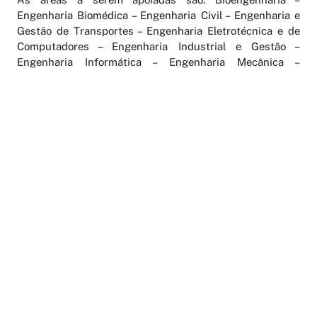
Engenharia Biomédica – Engenharia Civil – Engenharia e
Gestão de Transportes – Engenharia Eletrotécnica e de
Computadores – Engenharia Industrial e Gestão –
Engenharia Informática – Engenharia Mecânica –
Engenharia Química e Biológica – Engenharia do Ambiente
– Engenharia Metalúrgica e Materiais – Engenharia de
Georecursos – Engenharia Física.
Veja o edital completo em:
www.cnpq.br/editais/ct/2009/feup.htm
AGENDAMENTO ONLINE
PERIÓDICOS
LATTES