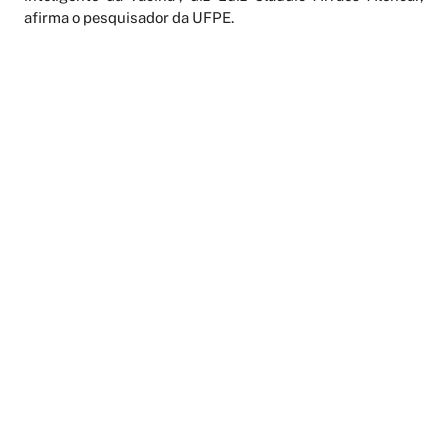
afirma o pesquisador da UFPE.
AGENDAMENTO ONLINE
PERIÓDICOS
LATTES
FALE CONOSCO