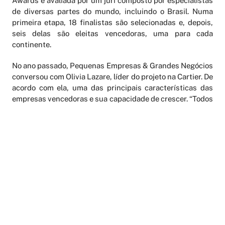
Awards é avaliada por um júri composto por especialistas
de diversas partes do mundo, incluindo o Brasil. Numa
primeira etapa, 18 finalistas são selecionadas e, depois,
seis delas são eleitas vencedoras, uma para cada
continente.
No ano passado, Pequenas Empresas & Grandes Negócios
conversou com Olivia Lazare, líder do projeto na Cartier. De
acordo com ela, uma das principais características das
empresas vencedoras e sua capacidade de crescer. “Todos
os projetos premiados até agora têm em comum o fato de
ser escaláveis. O júri do prêmio está atento ao potencial de
crescimento internacional deles”. Para Tarneaud, as
brasileiras têm boas chances de conquistarem o prêmio
este ano. “Temos ideias muito boas sendo desenvolvidas
no país. É importante termos representantes fortes da
maior economia da América Latina em um evento como
este”.