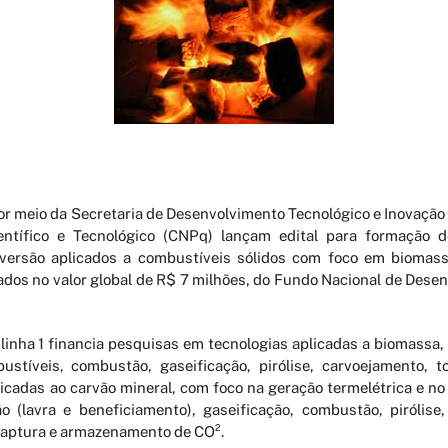
por meio da Secretaria de Desenvolvimento Tecnológico
e Inovação 
ntífico e Tecnológico (CNPq) lançam edital para formação d
ersão aplicados a combustíveis sólidos com foco em biomass
iados no valor global de R$ 7 milhões, do Fundo Nacional de Dese
 linha 1 financia pesquisas em tecnologias aplicadas a biomassa, 
stíveis, combustão, gaseificação, pirólise, carvoejamento, t
licadas ao carvão mineral, com foco na geração termelétrica e no 
o (lavra e beneficiamento), gaseificação, combustão, pirólise
captura e armazenamento de CO².