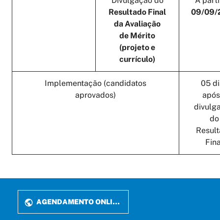
Divulgação do
A parti
Resultado Final
09/09/
da Avaliação
de Mérito
(projeto e
currículo)
Implementação (candidatos
05 di
aprovados)
após
divulg
do
Resul
Fina
AGENDAMENTO ONLINE