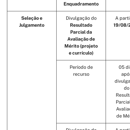
Enquadramento
Seleção e
Divulgação do
A parti
Julgamento
Resultado
19/08/
Parcial da
Avaliação de
Mérito (projeto
e currículo)
Período de
05 di
recurso
apó
divulg
do
Resul
Parcia
Avalia
de Mér