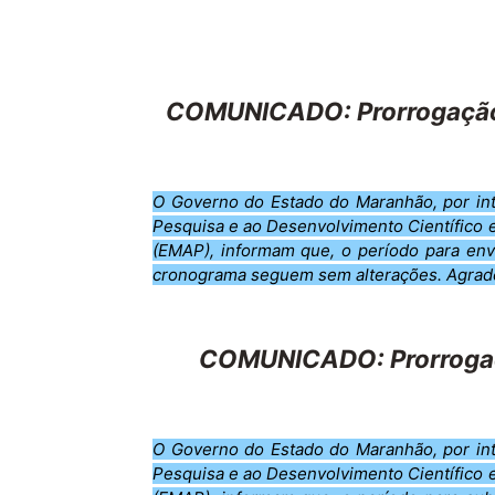
COMUNICADO: Prorrogação
O Governo do Estado do Maranhão, por int
Pesquisa e ao Desenvolvimento Científico
(EMAP), informam que, o período para
env
cronograma seguem sem alterações. Agrad
COMUNICADO: Prorrogaç
O Governo do Estado do Maranhão, por int
Pesquisa e ao Desenvolvimento Científico