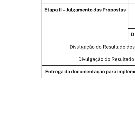
Etapa II –
Julgamento das Propostas
D
Divulgação do Resultado dos
Divulgação do Resultado
Entrega da documentação para impleme
Cronograma para submissões
na categoria r
Prazo p