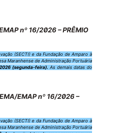
EMAP nº 16/2026 – PRÊMIO
novação (SECTI) e da Fundação de Amparo à
esa Maranhense de Administração Portuária
2026 (segunda-feira).
As demais datas do
PEMA/EMAP nº 16/2026 –
novação (SECTI) e da Fundação de Amparo à
esa Maranhense de Administração Portuária