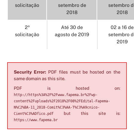
solicitação
setembro de
setembro d
2018
2018
2º
Até 30 de
02 a 16 de
solicitação
agosto de 2019
setembro d
2019
Security Error:
PDF files must be hosted on the
same domain as this site.
PDF is hosted on:
http://https%3A%2F%2Fwww.fapema.br%2Fwp-
content%2Fuploads%2F2018%2F08%2FEdital-Fapema-
N%C2%BA-11_2018-Comit%C3%AA-T%C3%A9cnico-
but this site is:
Cient%C3%ADfico.pdf
https://www.fapema.br