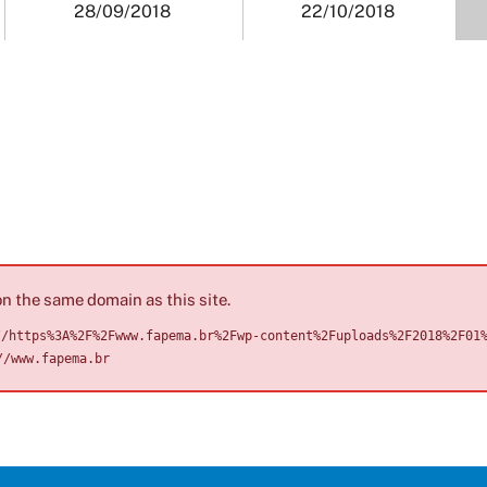
28/09/2018
22/10/2018
n the same domain as this site.
//https%3A%2F%2Fwww.fapema.br%2Fwp-content%2Fuploads%2F2018%2F01
//www.fapema.br