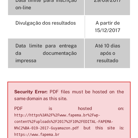
Data limite para inscrição
29/09/2017
on-line
Divulgação dos resultados
A partir de
15/12/2017
Data limite para entrega
Até 10 dias
da documentação
após o
impressa
resultado
Security Error:
PDF files must be hosted on the
same domain as this site.
PDF is hosted on:
http://https%3A%2F%2Fwww.fapema.br%2Fwp-
content%2Fuploads%2F2017%2F10%2FEDITAL-FAPEMA-
but this site is:
N%C2%BA-019-2017-Guyamazon.pdf
https://www.fapema.br