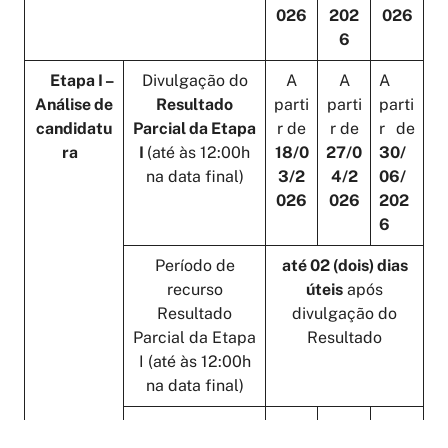
026
202
026
6
Etapa I –
Divulgação do
A
A
A
Análise de
Resultado
parti
parti
parti
candidatu
Parcial da Etapa
r de
r de
r de
ra
I
(até às 12:00h
18/0
27/0
30/
na data final)
3/2
4/2
06/
026
026
202
6
Período de
até 02 (dois) dias
recurso
úteis
após
Resultado
divulgação do
Parcial da Etapa
Resultado
I (até às 12:00h
na data final)
Divulgação do
A
A
A