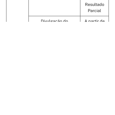
Resultado
Parcial
Divulgação do
A partir de
Resultado Final
28/05/2026
das
análises de mérito
online
Entrega da documentação
05 (cinco)
(candidatos aprovados)
dias úteis
após
divulgação
do
Resultado
Final
do
Julgamento