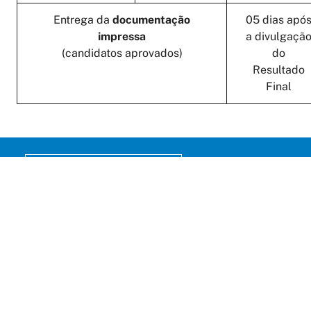
Entrega da
documentação
05 dias apó
impressa
a divulgaçã
(candidatos aprovados)
do
Resultado
Final
AGENDAMENTO ONLINE
PERIÓDICOS
LATTES
FALE CONOSCO