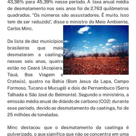
43,38% para 45,39% nesse período. A taxa anual média
de desmatamento nos seis anos foi de 2.763 quilômetros
quadrados. “Os números são assustadores. É muito. Isso
tem de ser reduzido”, disse o ministro do Meio Ambiente,
Carlos Minc.
Da lista de dez municípios
brasileiros que mais
desmataram a caatinga
nesses seis anos, quatro
estão no Ceará (Acopiara,
Tauá, Boa Viagem e
Crateús), quatro na Bahia (Bom Jesus da Lapa, Campo
Formoso, Tucano e Mucugê) e dois de Pernambuco (Serra
Talhada e São José do Belmonte). Segundo o ministério, a
emissão média anual de dióxido de carbono (CO2) durante
esse período, devido ao desmatamento da caatinga, foi de
25 milhões de toneladas.
Minc destacou que o desmatamento da caatinga é
pulverizado, o que significa que não se concentra em uma