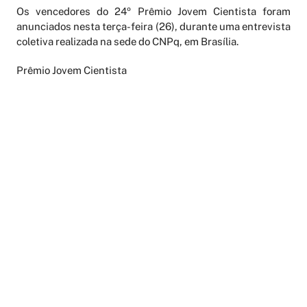
Os vencedores do 24º Prêmio Jovem Cientista foram
anunciados nesta terça-feira (26), durante uma entrevista
coletiva realizada na sede do CNPq, em Brasília.
Prêmio Jovem Cientista
Criado em 1981 e fruto de parceria entre o Conselho
Nacional de Desenvolvimento Científico e Tecnológico
(CNPq), a Gerdau e a Fundação Roberto Marinho (FRM), o
Prêmio Jovem Cientista tem o objetivo de incentivar a
pesquisa no Brasil. A iniciativa é considerada, pela
comunidade científica, uma das mais importantes
premiações do gênero na América Latina. A entrega da
premiação é feita pelo Presidente da República e reúne na
cerimônia autoridades governamentais na área da Ciência
e Tecnologia, além dos mais respeitados nomes da ciência
brasileira.
Os temas escolhidos são sempre de interesse da
população e buscam soluções para problemas nacionais.