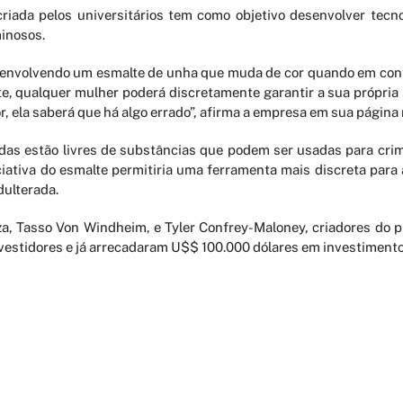
criada pelos universitários tem como objetivo desenvolver te
minosos.
esenvolvendo um esmalte de unha que muda de cor quando em con
e, qualquer mulher poderá discretamente garantir a sua própri
r, ela saberá que há algo errado”, afirma a empresa em sua página
das estão livres de substâncias que podem ser usadas para cr
iciativa do esmalte permitiria uma ferramenta mais discreta par
dulterada.
 Tasso Von Windheim, e Tyler Confrey-Maloney, criadores do p
vestidores e já arrecadaram U$$ 100.000 dólares em investimento
PERIÓDICOS
LATTES