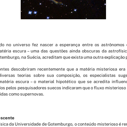
ado no universo fez nascer a esperança entre os astrônomos 
éria escura – uma das questões ainda obscuras da astrofísic
emburgo, na Suécia, acreditam que exista uma outra explicação pa
ntes descobriram recentemente que a matéria misteriosa era c
iversas teorias sobre sua composição, os especialistas sug
téria escura – o material hipotético que se acredita influen
os pelos pesquisadores suecos indicaram que o fluxo misterioso 
cidas como supernovas.
escente
ísica da Universidade de Gotemburgo, o conteúdo misterioso é 