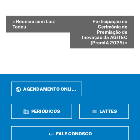
Evento
«
Reunião com Luiz
Participação na
Tadeu
Cerimônia de
Navegação
Premiação de
Inovação da AGITEC
(PremIA 2025)
»
AGENDAMENTO ONLINE
PERIÓDICOS
LATTES
FALE CONOSCO