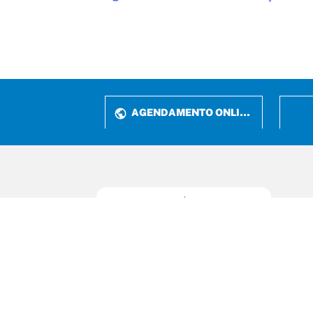
Navegação
AGENDAMENTO ONLINE
Rua P
Jardi
CEP:
Fone: