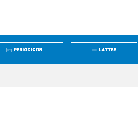
PERIÓDICOS
LATTES
erdizes, n° 05, Qd 37
m Renascença – São Luís / MA
 65075-340
 2109-1400