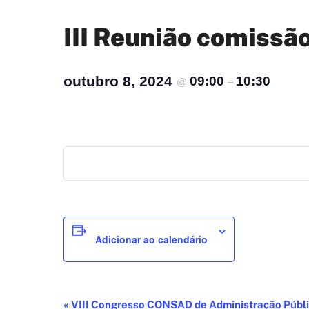
III Reunião comiss
outubro 8, 2024
09:00
10:30
@
–
Adicionar ao calendário
«
VIII Congresso CONSAD de Administração Públic
Evento