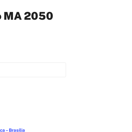
ão MA 2050
a – Brasília