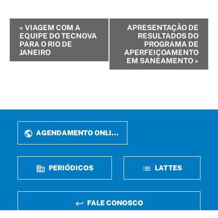
Evento
«
VIAGEM COM A
APRESENTAÇÃO DE
EQUIPE DO TECNOVA
RESULTADOS DO
Navegação
PARA O RIO DE
PROGRAMA DE
JANEIRO
APERFEIÇOAMENTO
EM SANEAMENTO
»
AGENDAMENTO ONLINE
PERIÓDICOS
LATTES
FALE CONOSCO