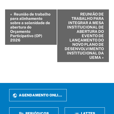
Evento
«
Reunião de trabalho
REUNIÃO DE
para alinhamento
TRABALHO PARA
Navegação
sobre a solenidade de
INTEGRAR A MESA
abertura do
INSTITUCIONAL DE
Orçamento
ABERTURA DO
Participativo (OP)
EVENTO DE
2026
LANÇAMENTO DO
NOVO PLANO DE
DESENVOLVIMENTO
INSTITUCIONAL DA
UEMA
»
AGENDAMENTO ONLINE
PERIÓDICOS
LATTES