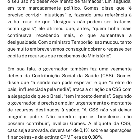
o seu uso no desenvolvimento de fármacos”. Em seguida,
em tom marcadamente político, Gomes disse que “é
preciso corrigir injustiças” e, fazendo uma referência à
velha frase de que “desiguais não podem ser tratados
como iguais”, ele afirmou que, antes, “quem tinha mais
continuava recebendo mais, o que aumentava a
desigualdade. Com o ministro Temporão isso mudou, tanto
que muito em breve vamos conseguir dobrar o repasse per
capita de recursos que recebemos do Ministério”.
Em sua fala, o governador também fez uma veemente
defesa da Contribuição Social da Saúde (CSS). Gomes
disse que “a saúde não pode esperar” e que “a elite do
país, influenciada pela mídia”, ataca a criação da CSS com
a alegação de que o Brasil “tem imposto demais”. Segundo
o governador, é preciso ampliar urgentemente o montante
de recursos destinados à saúde. “A CSS não vai deixar
ninguém pobre. Não acredito que os brasileiros não
possam contribuir”, avaliou Gomes. A alíquota da CSS,
caso seja aprovada, deverá ser de 0,1% sobre as operações
financeiras – a da extinta CPMF era de 0,38%.