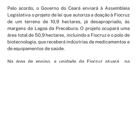
Pelo acordo, o Governo do Ceará enviará à Assembleia
Legislativa o projeto de lei que autoriza a doação à Fiocruz
de um terreno de 10,9 hectares, já desapropriado, às
margens da Lagoa da Precabura. O projeto ocupará uma
área total de 50,9 hectares, incluindo a Fiocruz e o polo de
biotecnologia, que receberá indústrias de medicamentos e
de equipamentos de saúde.
Na área de ensino, a unidade da Fiocruz atuará na
formação de professores na área da Saúde da Família, com
a oferta de cursos de mestrado e doutorado. O curso de
mestrado deverá abrir a primeira turma no segundo
semestre de 2010, com 50 bolsas de estudo já prometidas
pela Coordenação de Aperfeiçoamento de Pessoal de Nível
Superior (Capes) do Ministério da Educação. O projeto do
mestrado, que adotará o modelo de rede, reunindo
instituições de ensino de toda a região, será enviado em
março do próximo ano à Capes.
Para o curso de doutorado, a Fiocruz vai propor à Capes a