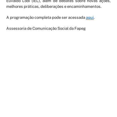
Euvaldo Lodi (IEL), além de debates sobre novas ações,
melhores práticas, deliberações e encaminhamentos.
A programação completa pode ser acessada
aqui
.
Assessoria de Comunicação Social da Fapeg
AGENDAMENTO ONLINE
PERIÓDICOS
LATTES
FALE CONOSCO