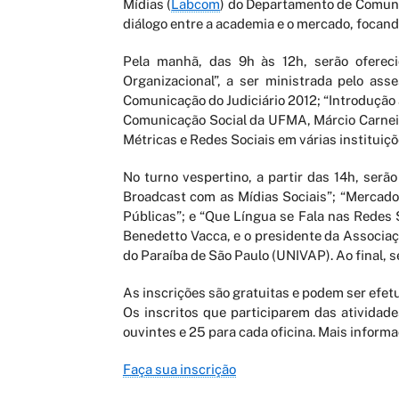
Mídias (
Labcom
) do Departamento de Comuni
diálogo entre a academia e o mercado, focan
Pela manhã, das 9h às 12h, serão oferec
Organizacional”, a ser ministrada pelo as
Comunicação do Judiciário 2012; “Introdução
Comunicação Social da UFMA, Márcio Carneiro;
Métricas e Redes Sociais em várias instituiçõ
No turno vespertino, a partir das 14h, ser
Broadcast com as Mídias Sociais”; “Mercado
Públicas”; e “Que Língua se Fala nas Redes 
Benedetto Vacca, e o presidente da Associaç
do Paraíba de São Paulo (UNIVAP). Ao final, s
As inscrições são gratuitas e podem ser efe
Os inscritos que participarem das atividade
ouvintes e 25 para cada oficina. Mais infor
Faça sua inscrição