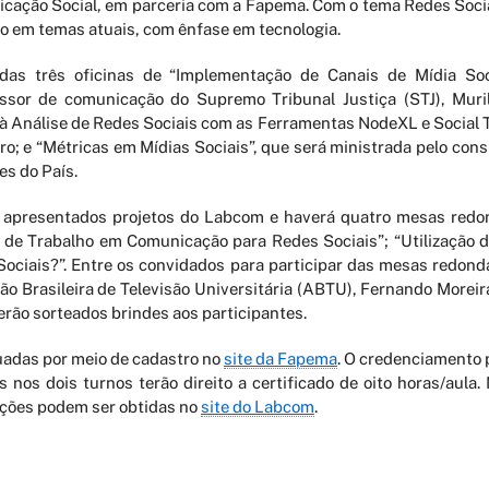
cação Social, em parceria com a Fapema. Com o tema Redes Socia
do em temas atuais, com ênfase em tecnologia.
idas três oficinas de “Implementação de Canais de Mídia S
sessor de comunicação do Supremo Tribunal Justiça (STJ), Mur
 à Análise de Redes Sociais com as Ferramentas NodeXL e Social 
 e “Métricas em Mídias Sociais”, que será ministrada pelo consult
es do País.
ão apresentados projetos do Labcom e haverá quatro mesas red
 de Trabalho em Comunicação para Redes Sociais”; “Utilização d
Sociais?”. Entre os convidados para participar das mesas redond
ão Brasileira de Televisão Universitária (ABTU), Fernando Morei
erão sorteados brindes aos participantes.
tuadas por meio de cadastro no
site da Fapema
. O credenciamento p
s nos dois turnos terão direito a certificado de oito horas/aula
mações podem ser obtidas no
site do Labcom
.