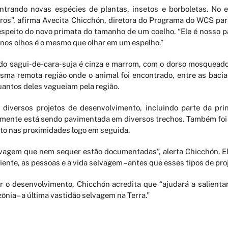
trando novas espécies de plantas, insetos e borboletas. No en
os”, afirma Avecita Chicchón, diretora do Programa do WCS para
speito do novo primata do tamanho de um coelho. “Ele é nosso p
o nos olhos é o mesmo que olhar em um espelho.”
do sagui-de-cara-suja é cinza e marrom, com o dorso mosquead
ma remota região onde o animal foi encontrado, entre as bacia
antos deles vagueiam pela região.
diversos projetos de desenvolvimento, incluindo parte da prin
mente está sendo pavimentada em diversos trechos. Também foi i
uto nas proximidades logo em seguida.
elvagem que nem sequer estão documentadas”, alerta Chicchón. E
ente, as pessoas e a vida selvagem – antes que esses tipos de pro
 o desenvolvimento, Chicchón acredita que “ajudará a salientar
ia – a última vastidão selvagem na Terra.”