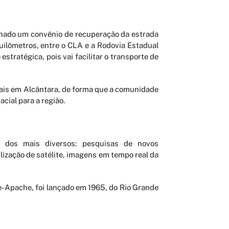
inado um convênio de recuperação da estrada
uilômetros, entre o CLA e a Rodovia Estadual
stratégica, pois vai facilitar o transporte de
iais em Alcântara, de forma que a comunidade
cial para a região.
os dos mais diversos: pesquisas de novos
lização de satélite, imagens em tempo real da
ke-Apache, foi lançado em 1965, do Rio Grande
io território, foguetes de sondagem e veículos