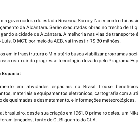
com a governadora do estado Roseana Sarney. No encontro foi ass
çamento de Alcântara. Serão executadas obras no trecho de 11 q
gando à cidade de Alcântara. A melhoria nas vias de transporte é e
Luis. O MCT, por meio da AEB, vai investir R$ 30 milhões.
os em infraestrutura o Ministério busca viabilizar programas soc
ossa usufruir do progresso tecnológico levado pelo Programa Espa
 Espacial
imento em atividades espaciais no Brasil trouxe benefíci
tos, materiais e equipamentos eletrônicos, cartografia com a uti
ão de queimadas e desmatamento, e informações meteorológicas.
l brasileiro, desde sua criação em 1961. O primeiro deles, um Ni
s foram lançados, tanto do CLBI quanto do CLA.
talação deu ao Brasil a possibilidade de lançar, a partir do própr