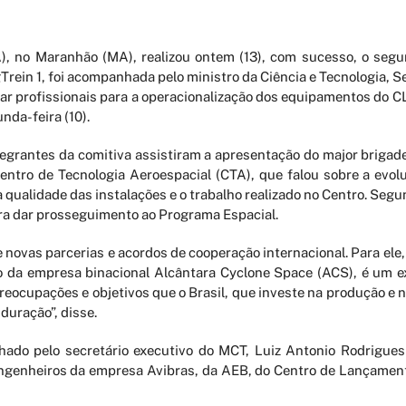
), no Maranhão (MA), realizou ontem (13), com sucesso, o seg
rein 1, foi acompanhada pelo ministro da Ciência e Tecnologia, Se
tar profissionais para a operacionalização dos equipamentos do CL
nda-feira (10).
tegrantes da comitiva assistiram a apresentação do major brigade
tro de Tecnologia Aeroespacial (CTA), que falou sobre a evol
 qualidade das instalações e o trabalho realizado no Centro. Segun
ra dar prosseguimento ao Programa Espacial.
novas parcerias e acordos de cooperação internacional. Para ele,
o da empresa binacional Alcântara Cyclone Space (ACS), é um 
ocupações e objetivos que o Brasil, que investe na produção e 
duração”, disse.
o pelo secretário executivo do MCT, Luiz Antonio Rodrigues 
ngenheiros da empresa Avibras, da AEB, do Centro de Lançamento 