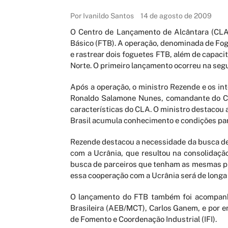
Por Ivanildo Santos
14 de agosto de 2009
O Centro de Lançamento de Alcântara (CLA
Básico (FTB). A operação, denominada de FogT
e rastrear dois foguetes FTB, além de capaci
Norte. O primeiro lançamento ocorreu na segu
Após a operação, o ministro Rezende e os in
Ronaldo Salamone Nunes, comandante do Cen
características do CLA. O ministro destacou a
Brasil acumula conhecimento e condições pa
Rezende destacou a necessidade da busca de 
com a Ucrânia, que resultou na consolidaçã
busca de parceiros que tenham as mesmas pre
essa cooperação com a Ucrânia será de longa 
O lançamento do FTB também foi acompanhad
Brasileira (AEB/MCT), Carlos Ganem, e por e
de Fomento e Coordenação Industrial (IFI).