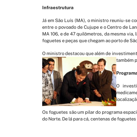
Infraestrutura
Já em São Luís (MA), o ministro reuniu-se 
entre o povoado de Cujupe e o Centro de Lan
MA 106, e de 47 quilômetros, da mesma via, li
foguetes e peças que chegam ao porto de São 
O ministro destacou que além de investiment
também
p
Programa
O invest
medicamen
localizaç
Os foguetes são um pilar do programa espacia
do Norte. De lá para cá, centenas de foguete
O CLA foi construído na década de 80. Sua ins