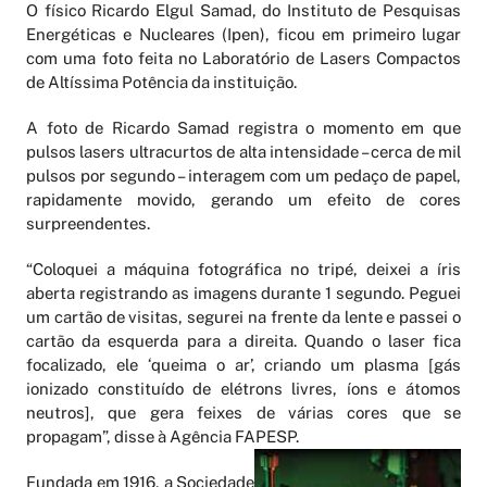
O físico Ricardo Elgul Samad, do Instituto de Pesquisas
Energéticas e Nucleares (Ipen), ficou em primeiro lugar
com uma foto feita no Laboratório de Lasers Compactos
de Altíssima Potência da instituição.
A foto de Ricardo Samad registra o momento em que
pulsos lasers ultracurtos de alta intensidade – cerca de mil
pulsos por segundo – interagem com um pedaço de papel,
rapidamente movido, gerando um efeito de cores
surpreendentes.
“Coloquei a máquina fotográfica no tripé, deixei a íris
aberta registrando as imagens durante 1 segundo. Peguei
um cartão de visitas, segurei na frente da lente e passei o
cartão da esquerda para a direita. Quando o laser fica
focalizado, ele ‘queima o ar’, criando um plasma [gás
ionizado constituído de elétrons livres, íons e átomos
neutros], que gera feixes de várias cores que se
propagam”, disse à Agência FAPESP.
Fundada em 1916, a Sociedade