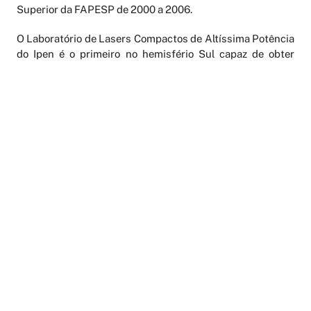
Superior da FAPESP de 2000 a 2006.
O Laboratório de Lasers Compactos de Altíssima Potência
do Ipen é o primeiro no hemisfério Sul capaz de obter
pulsos lasers com potências de pico próximas de 1
terawatt, abrindo espaço para pesquisas com aplicações
práticas nas áreas da saúde, meio ambiente,
nanotecnologia, entre outras.
Mais informações:
www.osa-opn.org/Gallery/Default.aspx
AGENDAMENTO ONLINE
PERIÓDICOS
LATTES