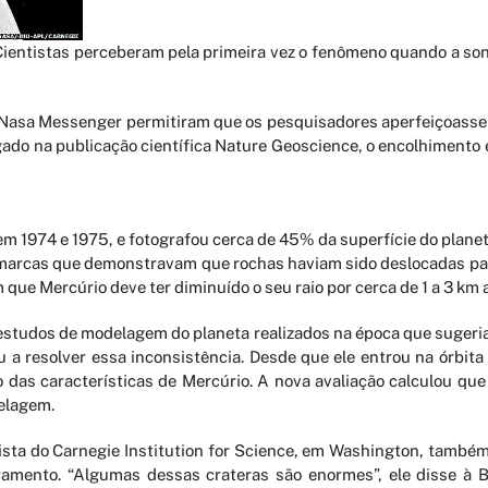
ientistas perceberam pela primeira vez o fenômeno quando a son
a Nasa Messenger permitiram que os pesquisadores aperfeiçoasse
lgado na publicação científica Nature Geoscience, o encolhimento
m 1974 e 1975, e fotografou cerca de 45% da superfície do planet
arcas que demonstravam que rochas haviam sido deslocadas para 
ue Mercúrio deve ter diminuído o seu raio por cerca de 1 a 3 km a
estudos de modelagem do planeta realizados na época que sugeri
u a resolver essa inconsistência. Desde que ele entrou na órbita
 das características de Mercúrio. A nova avaliação calculou que 
elagem.
tista do Carnegie Institution for Science, em Washington, també
ramento. “Algumas dessas crateras são enormes”, ele disse à