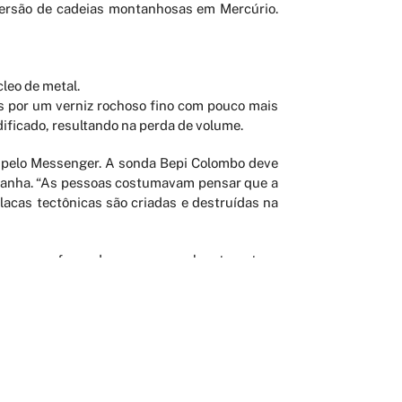
 versão de cadeias montanhosas em Mercúrio.
leo de metal.
s por um verniz rochoso fino com pouco mais
dificado, resultando na perda de volume.
s pelo Messenger. A sonda Bepi Colombo deve
etanha. “As pessoas costumavam pensar que a
acas tectônicas são criadas e destruídas na
rra eram formadas porque o planeta estava
osta era forçada para baixo pela contração.
a com uma única placa.”
es podem também ter apenas uma única placa e