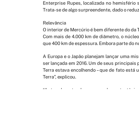
Enterprise Rupes, localizada no hemisfério
Trata-se de algo surpreendente, dado o reduz
Relevância
O interior de Mercúrio é bem diferente do da
Com mais de 4.000 km de diâmetro, o núcleo
que 400 km de espessura. Embora parte do núc
A Europa e o Japão planejam lançar uma mis
ser lançada em 2016. Um de seus principais
Terra estava encolhendo – que de fato está
Terra”, explicou.
“Antes de entendermos as placas tectônic
encolhendo e forçando o material para cima
Sabemos agora que, de modo geral, essa ideia
O estudo é relevante para cientistas que te
apresentar características na superfície mu