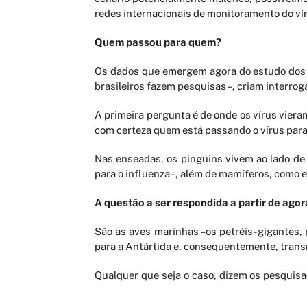
redes internacionais de monitoramento do vír
Quem passou para quem?
Os dados que emergem agora do estudo dos p
brasileiros fazem pesquisas–, criam interrog
A primeira pergunta é de onde os vírus vier
com certeza quem está passando o vírus para 
Nas enseadas, os pinguins vivem ao lado de
para o influenza–, além de mamíferos, como 
A questão a ser respondida a partir de ago
São as aves marinhas –os petréis-gigantes,
para a Antártida e, consequentemente, trans
Qualquer que seja o caso, dizem os pesquis
costumam ter dezenas de milhares de aves, te