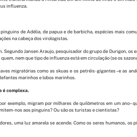
us influenza.
inguins de Adélia, de papua e de barbicha, espécies mais comuns
ações na cabeça dos virologistas.
am. Segundo Jansen Araujo, pesquisador do grupo de Durigon, os e
quem, nem que tipo de influenza está em circulação (se os sazon
 aves migratórias como as skuas e os petréis-gigantes –e as aná
elefantes marinhos e lobos marinhos.
ra é complexa.
 por exemplo, migram por milhares de quilômetros em um ano– q
mitem-nos aos pinguins? Ou são os turistas e cientistas?
adores, uma luz amarela se acende. Como os seres humanos, os 
rreno fértil para a propagação de vírus.