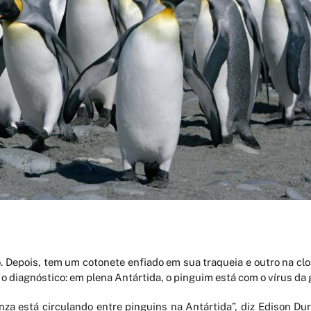
 Depois, tem um cotonete enfiado em sua traqueia e outro na clo
 o diagnóstico: em plena Antártida, o pinguim está com o vírus da 
nza está circulando entre pinguins na Antártida”, diz Edison D