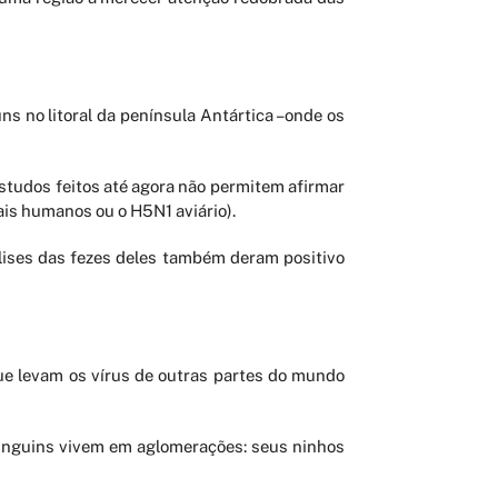
 no litoral da península Antártica –onde os
studos feitos até agora não permitem afirmar
ais humanos ou o H5N1 aviário).
lises das fezes deles também deram positivo
ue levam os vírus de outras partes do mundo
pinguins vivem em aglomerações: seus ninhos