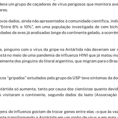
ordena um grupo de caçadores de vírus perigosos que monitora av
ares.
vos dados, ainda não apresentados à comunidade científica, indi
. “Entre 8% e 10%”, em uma população investigada de cem bicho
ades de aves já analisadas longe do continente gelado, a ocorrê
e, pinguins com o vírus da gripe na Antártida não deveriam ser
está no meio de uma pandemia de influenza H1N1 que já matou ma
emente dos pinguins do litoral argentino, que migram para o Bra
cos “gripados” estudados pelo grupo da USP teve sintomas da do
ártida só aumenta, tanto por causa dos cientistas quanto devido
s visitaram o continente, segundo dados da Iaato (Associação
agens de influenza gostam de trocar genes entre elas –o que às v
ente transformando a Antártida em um ninho de vírus e em mais