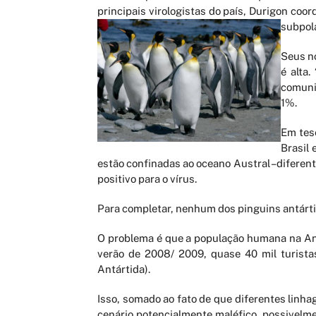
principais virologistas do país, Durigon co
subpol
Seus no
é alta
comunid
1%.
Em tes
Brasil 
estão confinadas ao oceano Austral –diferent
positivo para o vírus.
Para completar, nenhum dos pinguins antárti
O problema é que a população humana na Ant
verão de 2008/ 2009, quase 40 mil turista
Antártida).
Isso, somado ao fato de que diferentes linh
cenário potencialmente maléfico, possivelm