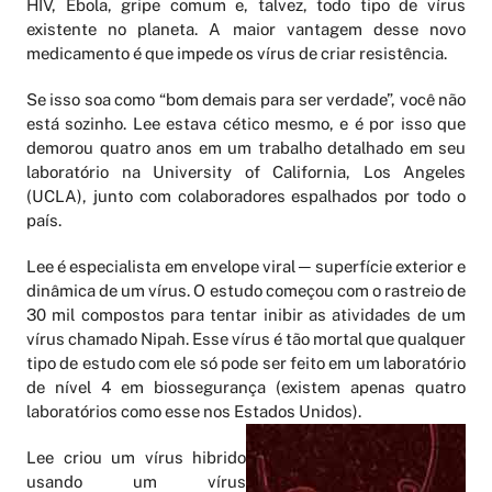
HIV, Ebola, gripe comum e, talvez, todo tipo de vírus
existente no planeta. A maior vantagem desse novo
medicamento é que impede os vírus de criar resistência.
Se isso soa como “bom demais para ser verdade”, você não
está sozinho. Lee estava cético mesmo, e é por isso que
demorou quatro anos em um trabalho detalhado em seu
laboratório na University of California, Los Angeles
(UCLA), junto com colaboradores espalhados por todo o
país.
Lee é especialista em envelope viral ─ superfície exterior e
dinâmica de um vírus. O estudo começou com o rastreio de
30 mil compostos para tentar inibir as atividades de um
vírus chamado Nipah. Esse vírus é tão mortal que qualquer
tipo de estudo com ele só pode ser feito em um laboratório
de nível 4 em biossegurança (existem apenas quatro
laboratórios como esse nos Estados Unidos).
Lee criou um vírus hibrido
usando um vírus