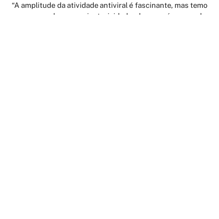
“A amplitude da atividade antiviral é fascinante, mas temo
que possa haver mais toxicidade do que é esperado.
Células primárias são frequentemente muito mais
sensíveis do que as dos laboratórios”, segundo Warner
Greene, diretor do Instituto Gladstone de Virologia e
Imunologia da University of California.
AGENDAMENTO ONLINE
PERIÓDICOS
LATTES
FALE CONOSCO