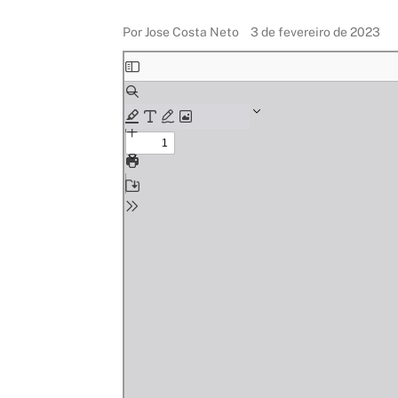
Por Jose Costa Neto
3 de fevereiro de 2023
Skip
to
PDF
content