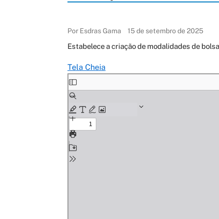
Por Esdras Gama
15 de setembro de 2025
Estabelece a criação de modalidades de bo
Tela Cheia
Skip
to
PDF
content