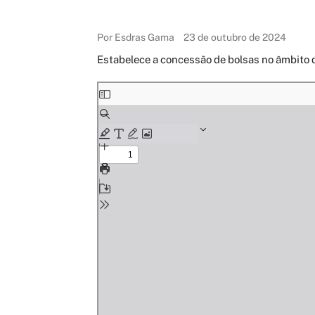
Por Esdras Gama
23 de outubro de 2024
Estabelece a concessão de bolsas no âmbi
Skip
to
PDF
content