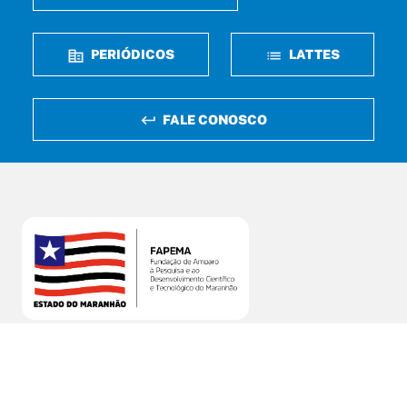
PERIÓDICOS
LATTES
FALE CONOSCO
Rua Perdizes, n° 05, Qd 37
Jardim Renascença – São Luís / MA
CEP: 65075-340