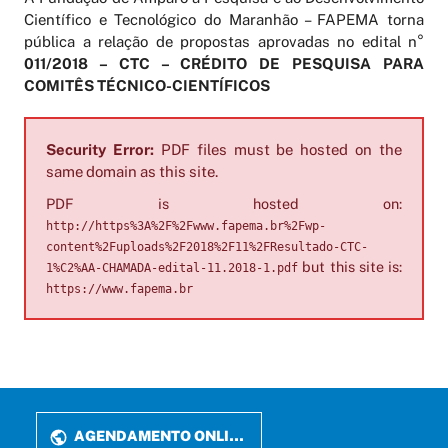
Científico e Tecnológico do Maranhão – FAPEMA torna
pública a relação de propostas aprovadas no edital n°
011/2018 – CTC – CRÉDITO DE PESQUISA PARA
COMITÊS TÉCNICO-CIENTÍFICOS
Security Error:
PDF files must be hosted on the
same domain as this site.
PDF is hosted on:
http://https%3A%2F%2Fwww.fapema.br%2Fwp-
content%2Fuploads%2F2018%2F11%2FResultado-CTC-
but this site is:
1%C2%AA-CHAMADA-edital-11.2018-1.pdf
https://www.fapema.br
AGENDAMENTO ONLINE