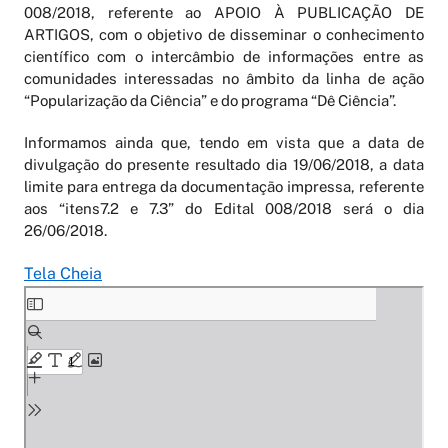
008/2018, referente ao APOIO À PUBLICAÇÃO DE
ARTIGOS, com o objetivo de disseminar o conhecimento
científico com o intercâmbio de informações entre as
comunidades interessadas no âmbito da linha de ação
“Popularização da Ciência” e do programa “Dê Ciência”.
Informamos ainda que, tendo em vista que a data de
divulgação do presente resultado dia 19/06/2018, a data
limite para entrega da documentação impressa, referente
aos “itens7.2 e 7.3” do Edital 008/2018 será o dia
26/06/2018.
Tela Cheia
Skip
to
PDF
content