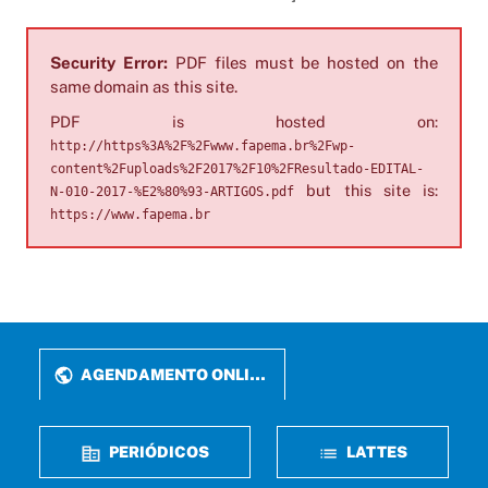
Security Error:
PDF files must be hosted on the
same domain as this site.
PDF is hosted on:
http://https%3A%2F%2Fwww.fapema.br%2Fwp-
content%2Fuploads%2F2017%2F10%2FResultado-EDITAL-
but this site is:
N-010-2017-%E2%80%93-ARTIGOS.pdf
https://www.fapema.br
AGENDAMENTO ONLINE
PERIÓDICOS
LATTES