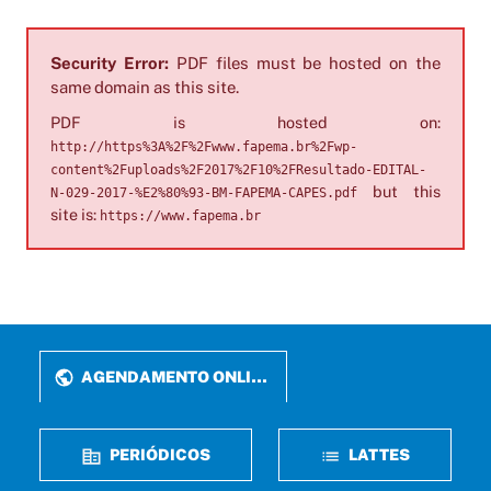
Security Error:
PDF files must be hosted on the
same domain as this site.
PDF is hosted on:
http://https%3A%2F%2Fwww.fapema.br%2Fwp-
content%2Fuploads%2F2017%2F10%2FResultado-EDITAL-
but this
N-029-2017-%E2%80%93-BM-FAPEMA-CAPES.pdf
site is:
https://www.fapema.br
AGENDAMENTO ONLINE
PERIÓDICOS
LATTES