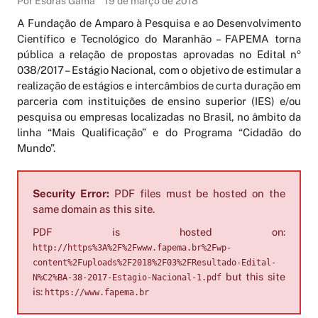
Por Esdras Gama
19 de março de 2018
A Fundação de Amparo à Pesquisa e ao Desenvolvimento
Científico e Tecnológico do Maranhão – FAPEMA torna
pública a relação de propostas aprovadas no Edital nº
038/2017 – Estágio Nacional, com o objetivo de estimular a
realização de estágios e intercâmbios de curta duração em
parceria com instituições de ensino superior (IES) e/ou
pesquisa ou empresas localizadas no Brasil, no âmbito da
linha “Mais Qualificação” e do Programa “Cidadão do
Mundo”.
Security Error:
PDF files must be hosted on the
same domain as this site.
PDF is hosted on:
http://https%3A%2F%2Fwww.fapema.br%2Fwp-
content%2Fuploads%2F2018%2F03%2FResultado-Edital-
but this site
N%C2%BA-38-2017-Estagio-Nacional-1.pdf
is:
https://www.fapema.br