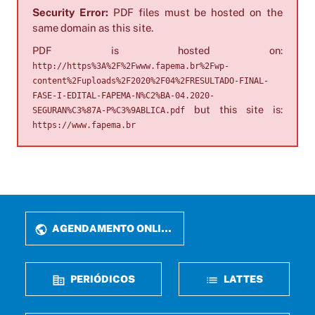
Security Error:
PDF files must be hosted on the
same domain as this site.
PDF is hosted on:
http://https%3A%2F%2Fwww.fapema.br%2Fwp-
content%2Fuploads%2F2020%2F04%2FRESULTADO-FINAL-
FASE-I-EDITAL-FAPEMA-N%C2%BA-04.2020-
but this site is:
SEGURAN%C3%87A-P%C3%9ABLICA.pdf
https://www.fapema.br
AGENDAMENTO ONLINE
PERIÓDICOS
LATTES