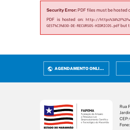
Security Error:
PDF files must be hosted o
PDF is hosted on:
http://https%3A%2F%2F
but th
GEST%C3%83O-DE-RECURSOS-HIDRICOS.pdf
AGENDAMENTO ONLINE
Rua P
Jardi
CEP:
Fone: