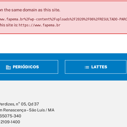
n the same domain as this site.
www.fapema.br%2Fwp-content%2Fuploads%2F2020%2F06%2FRESULTADO-PAR
is site is:
https://www.fapema.br
PERIÓDICOS
LATTES
erdizes, n° 05, Qd 37
m Renascença – São Luís / MA
 65075-340
 2109-1400