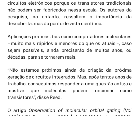
circuitos eletrônicos porque os transistores tradicionais
não podem ser fabricados nessa escala. Os autores da
pesquisa, no entanto, ressaltam a importância da
descoberta, mas do ponto de vista científico.
Aplicações práticas, tais como computadores moleculares
– muito mais rápidos e menores do que os atuais –, caso
sejam possíveis, ainda precisarão de muitos anos, ou
décadas, para se tornarem reais.
“Não estamos próximos ainda da criação da próxima
geração de circuitos integrados. Mas, após tantos anos de
trabalho, conseguimos responder a uma questão antiga e
mostrar que moléculas podem funcionar como
transistores”, disse Reed.
Observation of molecular orbital gating (Vol
O artigo
462|24/31 December 2009 | doi:10.1038/nature08639)
,
de Mark Reed e outros, pode ser lido por assinantes da
Nature em
www.nature.com