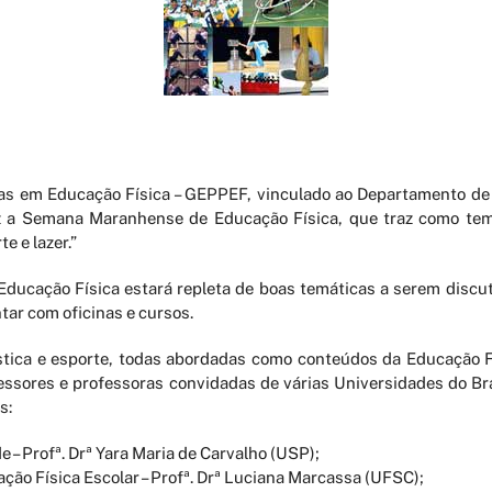
s em Educação Física – GEPPEF, vinculado ao Departamento de 
z a Semana Mar
anhense de Educação Física, que traz como te
e e lazer.”
ucação Física estará repleta de boas temáticas a serem discut
tar com oficinas e cursos.
ástica e esporte, todas abordadas como conteúdos da Educação Fí
ssores e professoras convidadas de várias Universidades do Bra
s:
e – Profª. Drª Yara Maria de Carvalho (USP);
ção Física Escolar – Profª. Drª Luciana Marcassa (UFSC);