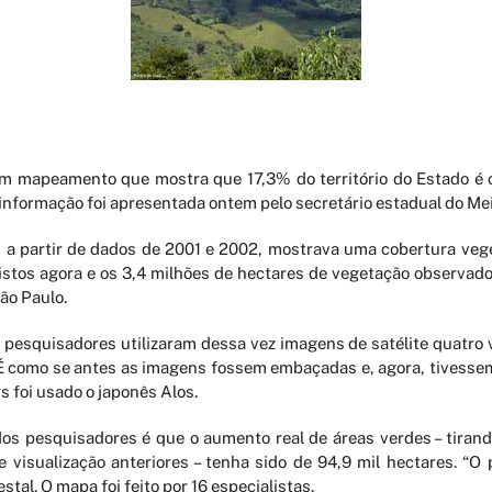
um mapeamento que mostra que 17,3% do território do Estado é 
informação foi apresentada ontem pelo secretário estadual do Me
 a partir de dados de 2001 e 2002, mostrava uma cobertura veget
vistos agora e os 3,4 milhões de hectares de vegetação observad
ão Paulo.
s pesquisadores utilizaram dessa vez imagens de satélite quatro
É como se antes as imagens fossem embaçadas e, agora, tivessem 
s foi usado o japonês Alos.
dos pesquisadores é que o aumento real de áreas verdes – tirand
e visualização anteriores – tenha sido de 94,9 mil hectares. “O 
tal. O mapa foi feito por 16 especialistas.