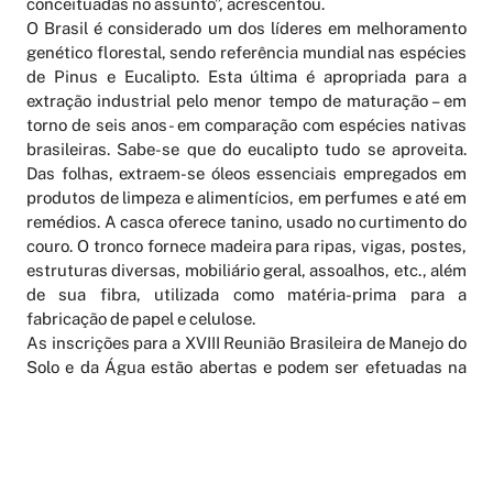
conceituadas no assunto”, acrescentou.
O Brasil é considerado um dos líderes em melhoramento
genético florestal, sendo referência mundial nas espécies
de Pinus e Eucalipto. Esta última é apropriada para a
extração industrial pelo menor tempo de maturação – em
torno de seis anos- em comparação com espécies nativas
brasileiras. Sabe-se que do eucalipto tudo se aproveita.
Das folhas, extraem-se óleos essenciais empregados em
produtos de limpeza e alimentícios, em perfumes e até em
remédios. A casca oferece tanino, usado no curtimento do
couro. O tronco fornece madeira para ripas, vigas, postes,
estruturas diversas, mobiliário geral, assoalhos, etc., além
de sua fibra, utilizada como matéria-prima para a
fabricação de papel e celulose.
As inscrições para a XVIII Reunião Brasileira de Manejo do
Solo e da Água estão abertas e podem ser efetuadas na
página eletrônica da Embrapa Meio Norte:
http://www.cpamn.embrapa.br/rbmcsa/
.